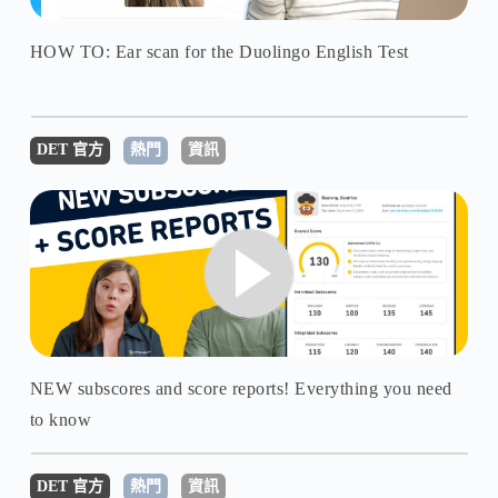
HOW TO: Ear scan for the Duolingo English Test
DET 官方
熱門
資訊
NEW subscores and score reports! Everything you need
to know
DET 官方
熱門
資訊