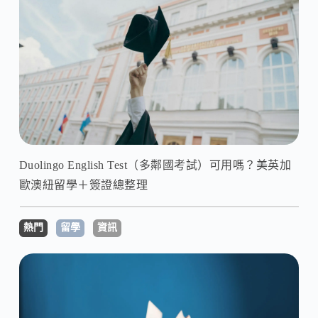
Duolingo English Test（多鄰國考試）可用嗎？美英加
歐澳紐留學＋簽證總整理
熱門
留學
資訊