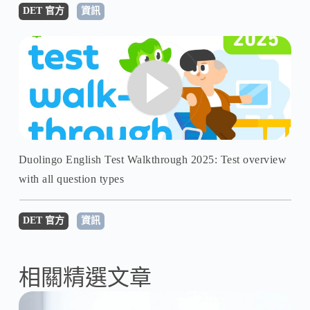
DET 官方
資訊
Duolingo English Test Walkthrough 2025: Test overview
with all question types
DET 官方
資訊
相關精選文章