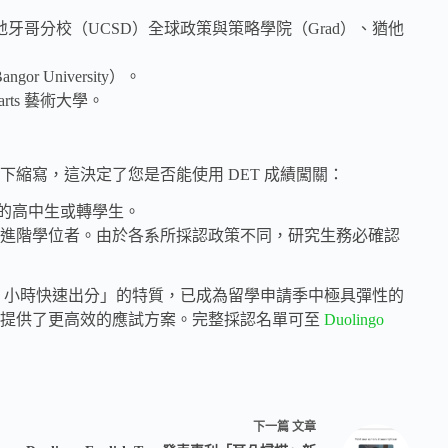
牙哥分校（UCSD）全球政策與策略學院（Grad）、猶他
or University）。
arts 藝術大學。
縮寫，這決定了您是否能使用 DET 成績闖關：
士學位的高中生或轉學生。
士、博士等進階學位者。由於各系所採認政策不同，研究生務必確認
「24 小時快速出分」的特質，已成為留學申請季中極具彈性的
生提供了更高效的應試方案。完整採認名單可至
Duolingo
下一篇
文章