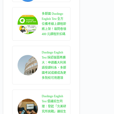
多鄰國 Duolingo
English Test 全方
位備考線上課程即
將上架！填問卷領
400 元課程折扣碼
Duolingo English
Test 採認版圖再擴
大：申請義大利英
語授課科系，多鄰
國考試成績成為更
多院校可用選項
Duolingo English
Test 倡議招生同
理：發起「北美研
究所挑戰」讓招生