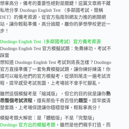
想拿高分，備考的重要性絕對是關鍵！這篇文章將不藏
私地分享 Duolingo English Test （多鄰國考試，簡稱
DET）的備考資源，從官方指南到網友力推的刷題網
站，讓你輕鬆準備，高分過關，離你的夢想學校更近一
步！
Duolingo English Test（多鄰國考試）官方備考資源
Duolingo English Test 官方模擬試題：免費練功，考試不
踩雷
想知道 Duolingo English Test 考試到底長怎樣？Duolingo
官方直接準備了一套免費模擬試題，讓你練好練滿！你
還可以報名他們的官方模擬考，從頭到尾走一遍考試流
程，提早感受考試氛圍，上考場就不會手忙腳亂。
雖然這個模擬考是「縮減版」，但它的目的就是讓你
熟
悉整個考試流程
，還有那些千奇百怪的
題型
。提早摸清
楚套路，上考場保證讓你穩穩發揮，輕鬆拿高分！
模擬考題大解密：是「體驗版」不是「完整版」
Duolingo 官方出的模擬考題
，雖然是他們親手打造，而