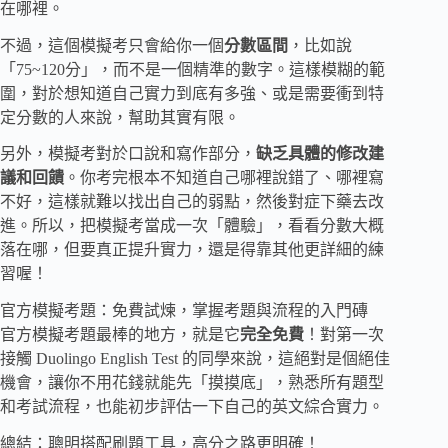
在哪裡。
不過，這個模擬考只會給你一個
分數區間
，比如說
「75~120分」，而不是一個精準的數字。這樣模糊的範
圍，對於想知道自己實力到底有多強、或是需要衝到特
定分數的人來說，幫助其實有限。
另外，模擬考對於口說和寫作部分，
缺乏具體的修改建
議和回饋
。你考完根本不知道自己哪裡說錯了、哪裡寫
不好，這樣就難以找出自己的弱點，然後對症下藥去改
進。所以，把模擬考當成一次「體驗」，看看分數大概
落在哪，但要真正提升實力，還是得靠其他更詳細的練
習喔！
官方模擬考題：免費試煉，掌握考題與流程的入門磚
官方模擬考題最棒的地方，就是它
完全免費
！對第一次
接觸 Duolingo English Test 的同學來說，這絕對是個絕佳
機會，讓你不用花錢就能先「摸摸底」，熟悉所有題型
和考試流程，也能初步評估一下自己的英文綜合實力。
總結：聰明搭配刷題工具，高分之路更明確！