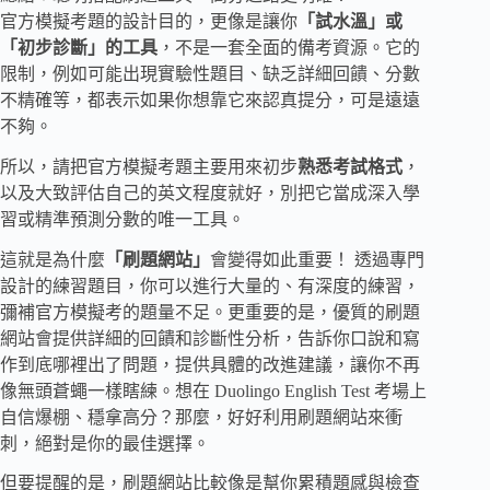
官方模擬考題的設計目的，更像是讓你
「試水溫」或
「初步診斷」的工具
，不是一套全面的備考資源。它的
限制，例如可能出現實驗性題目、缺乏詳細回饋、分數
不精確等，都表示如果你想靠它來認真提分，可是遠遠
不夠。
所以，請把官方模擬考題主要用來初步
熟悉考試格式
，
以及大致評估自己的英文程度就好，別把它當成深入學
習或精準預測分數的唯一工具。
這就是為什麼
「刷題網站」
會變得如此重要！ 透過專門
設計的練習題目，你可以進行大量的、有深度的練習，
彌補官方模擬考的題量不足。更重要的是，優質的刷題
網站會提供詳細的回饋和診斷性分析，告訴你口說和寫
作到底哪裡出了問題，提供具體的改進建議，讓你不再
像無頭蒼蠅一樣瞎練。想在 Duolingo English Test 考場上
自信爆棚、穩拿高分？那麼，好好利用刷題網站來衝
刺，絕對是你的最佳選擇。
但要提醒的是，刷題網站比較像是幫你累積題感與檢查