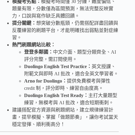
模擬考劣點：
模擬考時間僅 30 分鐘，難度偏低、
題量有限，分數僅為區間預測，無法完整反映實
力，口說與寫作缺乏具體回饋。
提分關鍵：
想突破分數瓶頸，仍需搭配詳盡回饋與
反覆練習的刷題平台，才能明確找出弱點並對症練
習。
熱門刷題網站比較：
登登多鄰國：
中文介面、題型分類齊全、AI
評分完整，需訂閱使用。
Duolingo English Test Practice：
英文授課、
附範文與即時 AI 批改，適合全英文學習者。
Arno for Duolingo：
提供免費模考與彈性
credit 制，評分即時、練習自由度高。
Duolingo English Test Ready：
主打大量題型
練習，無模考與 AI 批改，適合短期衝刺。
建議搭配官方資源與刷題網站，建立規律練習計
畫，提早模擬、掌握「做題節奏」，讓你考試當天
穩定發揮、順利衝高分！