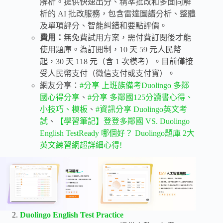
解析。提供快速出分、精準批改和多面向解
析的 AI 批改服務，包含雷達圖譜分析、整體
及單項評分、智能糾錯和要點評價。
費用：
無免費試用方案，需付費訂閱後才能
使用題庫。為訂閱制，10 天 59 元人民幣
起，30 天 118 元（含 1 次模考）。目前僅接
受人民幣支付（微信支付或支付寶）。
網友分享：
#分享 上班族備考Duolingo 多鄰
國心得分享
、
#分享 多鄰國125分讀書心得、
小技巧、模板
、
#資訊分享 Duolingo英文考
試
、
【學習筆記】登登多鄰國 VS. Duolingo
English TestReady 哪個好？ Duolingo題庫 2大
英文練習網超詳細心得!
Duolingo English Test Practice