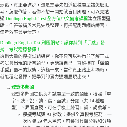
弱點，真正要進步，還是需要先知道每種題型該怎麼思
考、怎麼作答。若你不想一開始就盲目刷題，可以先透
過
Duolingo English Test 全方位中文備考課程
建立題型邏
輯、作答架構與常見失誤整理，再搭配刷題網站練習，
備考效率會更清楚。
Duolingo English Test 刷題網站：讓你練到「手感」發
燙，考試穩穩發揮！
透過大量的模擬試題練習，你不只可以熟悉並了解正式
考試會出現的所有題型，更能讓自己一直維持在
「做題
手感」
最棒的狀態。這樣一來，當你真正踏上考場時，
就能穩定發揮，把學到的實力通通展現出來！
登登多鄰國
登登多鄰國提供與考試題型一致的題庫，按照「單
字、聽、說、讀、寫、面試」分類（共 14 種題
型）。界面直觀，可在手機上練習口說、詞彙等。
模擬考試與 AI 批改：
提供全真模考服務，一
次收費 29 元人民幣，可獲得具體分數和分項