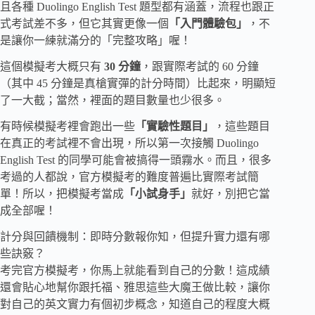
且各種 Duolingo English Test 題型都有涵蓋，流程也跟正
式考試差不多，但它其實更像一個
「入門體驗包」
，不
是讓你一練就滿分的「完整攻略」喔！
這個模擬考大概只有
30 分鐘
，跟實際考試的 60 分鐘
（其中 45 分鐘是真槍實彈的計分時間）比起來，明顯短
了一大截；當然，裡面的題目數量也少很多。
有時候模擬考裡會跑出一些
「實驗性題目」
，這些題目
在真正的考試裡不會出現，所以第一次接觸 Duolingo
English Test 的同學可能會被搞得一頭霧水。而且，很多
考過的人都說，官方模擬考的難度普遍比實際考試簡
單！所以，把模擬考當成
「小試身手」
就好，別把它當
成全部喔！
計分與回饋機制：即時分數報你知，但提升實力還有哪
些訣竅？
考完官方模擬考，你馬上就能看到自己的分數！這成績
還會貼心地幫你跟托福、雅思這些大魔王做比較，讓你
對自己的英文實力有個初步概念，知道自己的程度大概